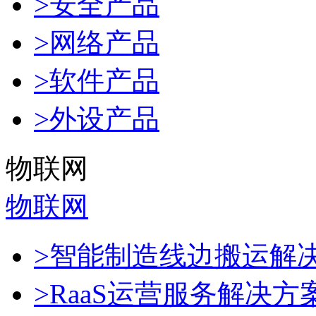
>安全产品
>网络产品
>软件产品
>外设产品
物联网
物联网
>智能制造线边搬运解
>RaaS运营服务解决方