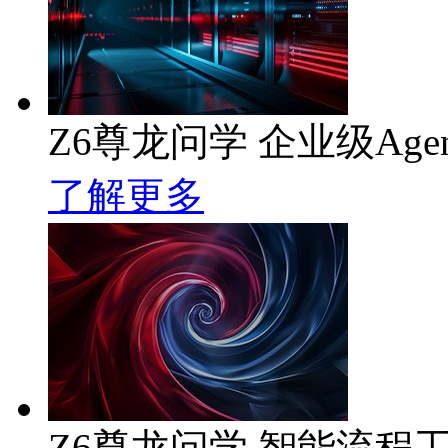
Z6尊龙问学 企业级Age
了解更多
Z6尊龙问学 智能流程