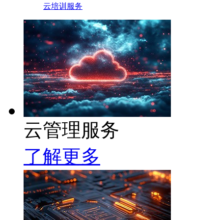
云培训服务
云管理服务
了解更多