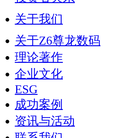
关于我们
关于Z6尊龙数码
理论著作
企业文化
ESG
成功案例
资讯与活动
联系我们