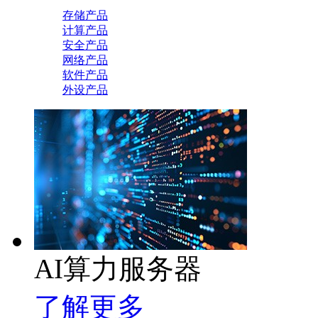
存储产品
计算产品
安全产品
网络产品
软件产品
外设产品
AI算力服务器
了解更多