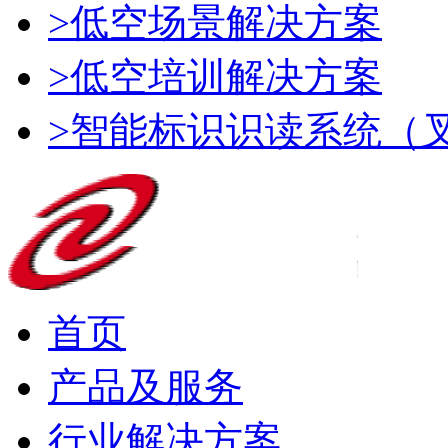
>低空场景解决方案
>低空培训解决方案
>智能标识识读系统（
首页
产品及服务
行业解决方案