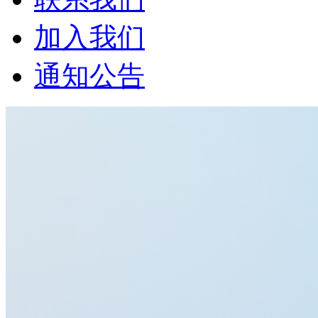
加入我们
通知公告