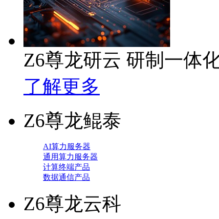
Z6尊龙研云 研制一体
了解更多
Z6尊龙鲲泰
AI算力服务器
通用算力服务器
计算终端产品
数据通信产品
Z6尊龙云科