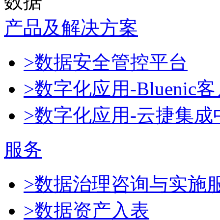
数据
产品及解决方案
>数据安全管控平台
>数字化应用-Blueni
>数字化应用-云捷集成
服务
>数据治理咨询与实施
>数据资产入表