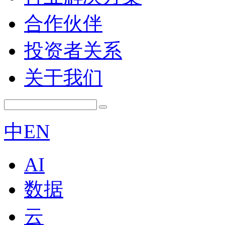
合作伙伴
投资者关系
关于我们
中
EN
AI
数据
云