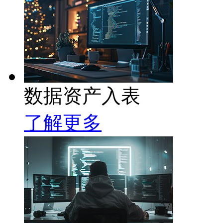
数据资产入表
了解更多